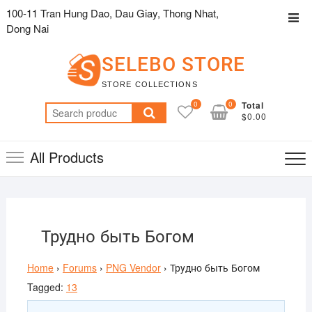
Skip
100-11 Tran Hung Dao, Dau Giay, Thong Nhat,
Top
to
Dong Nai
Men
content
SELEBO STORE
STORE COLLECTIONS
0
0
Total
Search
$0.00
for:
All Products
Трудно быть Богом
Home
›
Forums
›
PNG Vendor
›
Трудно быть Богом
Tagged:
13