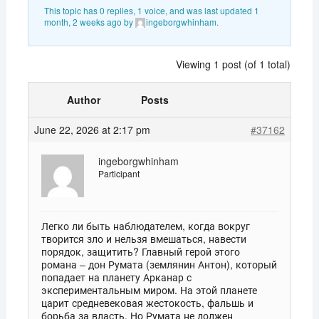
This topic has 0 replies, 1 voice, and was last updated
1
month, 2 weeks ago
by
ingeborgwhinham
.
Viewing 1 post (of 1 total)
Author
Posts
June 22, 2026 at 2:17 pm
#37162
ingeborgwhinham
Participant
Легко ли быть наблюдателем, когда вокруг
творится зло и нельзя вмешаться, навести
порядок, защитить? Главный герой этого
романа – дон Румата (землянин Антон), который
попадает на планету Арканар с
экспериментальным миром. На этой планете
царит средневековая жестокость, фальшь и
борьба за власть. Но Румата не должен